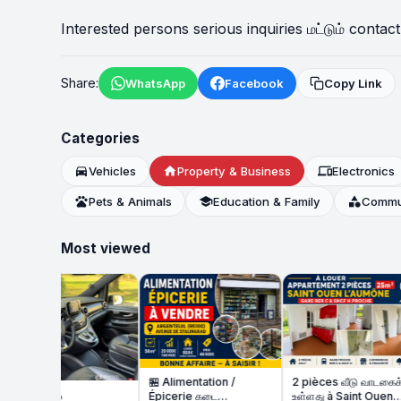
Interested persons serious inquiries மட்டும் contact
Share:
WhatsApp
Facebook
Copy Link
Categories
directions_car
Vehicles
home
Property & Business
devices
Electronics
pets
Pets & Animals
school
Education & Family
category
Commun
Most viewed
🏪 Alimentation /
2 pièces வீடு வாடகைக்கு
Épicerie கடை
உள்ளது à Saint Ouen
🏠 St