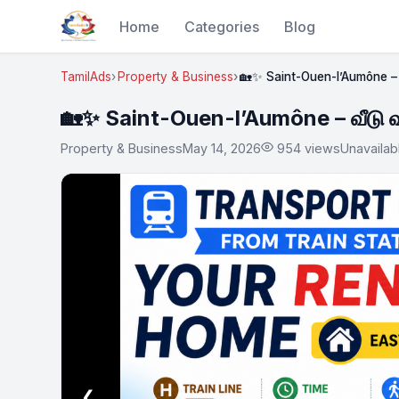
Home
Categories
Blog
TamilAds
Property & Business
🏡✨ Saint-Ouen-l’Aumône – 
🏡✨ Saint-Ouen-l’Aumône – வீடு 
Property & Business
May 14, 2026
954 views
Unavailab
❮