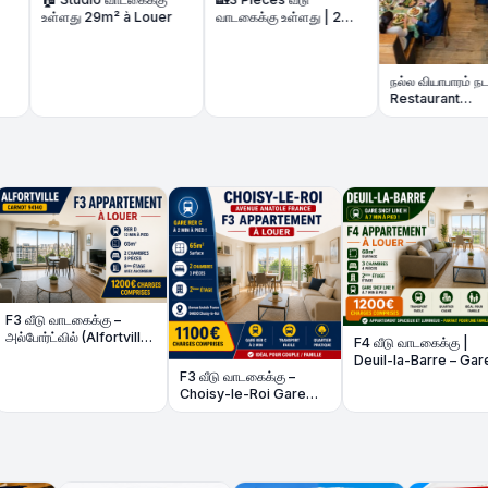
ு 29m² à Louer
வாடகைக்கு உள்ளது | 2
Chambres 3p à louer
நல்ல வியாபாரம் நடக்கும்
Restaurant
மலிவுவிலையில்- Fonds
de Commerce à
Amiens
்கு –
🏡 Pari
Alfortville)
வீடு (Ma
F4 வீடு வாடகைக்கு |
ம்
rénovée
Deuil-la-Barre – Gare
48m² +
F3 வீடு வாடகைக்கு –
Line H 7 நிமிடம்
Choisy-le-Roi Gare
RER C 2 நிமிடம்