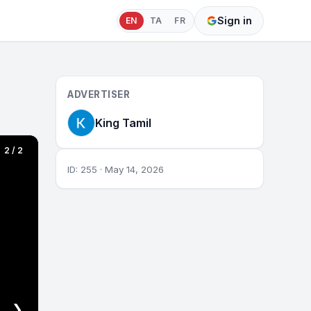
Sign in
EN
TA
FR
ADVERTISER
King Tamil
2 / 2
ID: 255 · May 14, 2026
❯