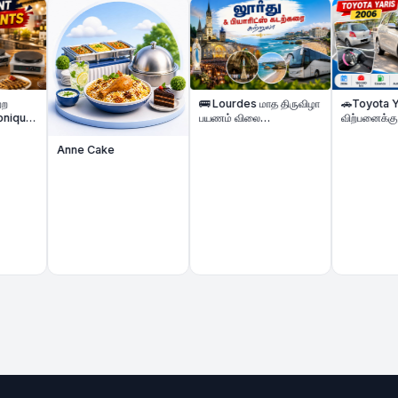
🚌 Lourdes மாத திருவிழா
🚗Toyota Yaris கார்
பயணம் விலை
விற்பனைக்கு | Toyota
குறைக்கப்பட்டுள்ளது &
Yaris Automatique –
Biarritz கடற்கரை Beach
Voiture à vendre
Anne Cake
Tour | 2 Nights Hôtel |
Août 2026