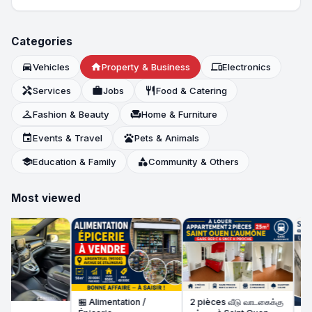
Categories
directions_car
Vehicles
home
Property & Business
devices
Electronics
handyman
Services
work
Jobs
restaurant
Food & Catering
checkroom
Fashion & Beauty
chair
Home & Furniture
event
Events & Travel
pets
Pets & Animals
school
Education & Family
category
Community & Others
Most viewed
🏪 Alimentation /
2 pièces வீடு வாடகைக்கு