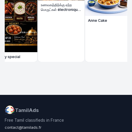
உணவகத்திற்க்கு ஏற்ற
பொருட்கள் électronique
விற்பனைக்கு
Anne Cake
y special
TamilAds
Free Tamil classifieds in France
contact@tamilads.fr