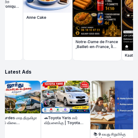
்ற
onique
Anne Cake
Notre-Dame de France
,Baillet-en-France, Île-
de-France
Kaatu Math
Latest Ads
urdes மாத திருவிழா
🚗Toyota Yaris கார்
் விலை
விற்பனைக்கு | Toyota
கப்பட்டுள்ளது &
Yaris Automatique –
itz கடற்கரை Beach
Voiture à vendre
📚 9 வயது சிறுமிக்கு