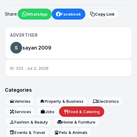
Share:
WhatsApp
Facebook
Copy Link
ADVERTISER
sayan 2009
ID: 323 · Jul 2, 2026
Categories
directions_car
Vehicles
home
Property & Business
devices
Electronics
handyman
Services
work
Jobs
restaurant
Food & Catering
checkroom
Fashion & Beauty
chair
Home & Furniture
event
Events & Travel
pets
Pets & Animals