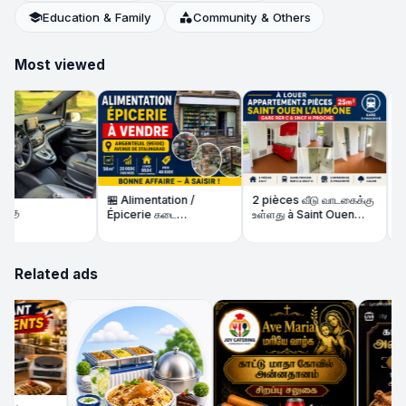
school
Education & Family
category
Community & Others
Most viewed
🏪 Alimentation /
2 pièces வீடு வாடகைக்கு
ு
Épicerie கடை
உள்ளது à Saint Ouen
🏠 S
விற்பனைக்கு | 56m² |
l'Aumône – Gare RER C
உள்ள
நல்ல வருமானம்
/ SNCF H proche
Related ads