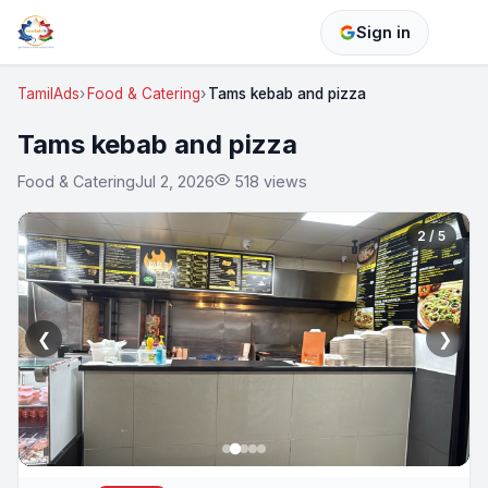
Sign in
TamilAds
Food & Catering
Tams kebab and pizza
Tams kebab and pizza
Food & Catering
Jul 2, 2026
518 views
2 / 5
❮
❯