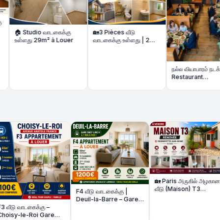
ம
dio வாடகைக்கு
🏡3 Pièces வீடு
வ
 29m² à Louer
வாடகைக்கு உள்ளது | 2
A
Chambres 3p à louer
7
நல்ல வியாபாரம் நடக்கும்
Restaurant
மலிவுவிலையில்- Fonds
de Commerce à
Amiens
🏡 Paris அருகில் அழகான
📍 3 மாத 
வீடு (Maison) T3
Local Co
F4 வீடு வாடகைக்கு |
rénovée விற்பனைக்கு |
உள்ளது | 
Deuil-la-Barre – Gare
48m² + Terrasse
Commerci
கு –
Line H 7 நிமிடம்
Seulemen
 Gare