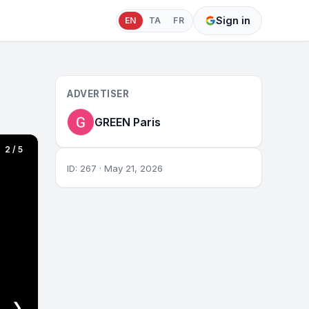
Sign in
EN
TA
FR
ADVERTISER
GREEN Paris
2 / 5
ID: 267 · May 21, 2026
❯