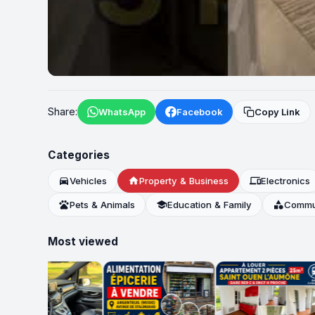
►
Share:
WhatsApp
Facebook
Copy Link
Categories
directions_car
Vehicles
home
Property & Business
devices
Electronics
pets
Pets & Animals
school
Education & Family
category
Commun
Most viewed