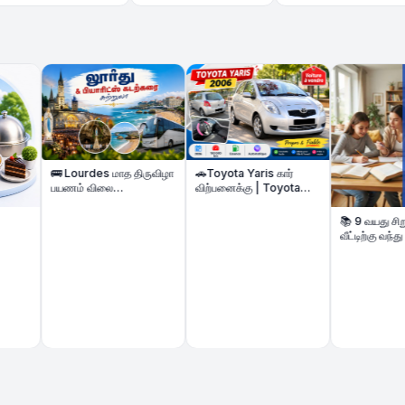
Caution
 Lourdes மாத திருவிழா
🚗Toyota Yaris கார்
யணம் விலை
விற்பனைக்கு | Toyota
ுறைக்கப்பட்டுள்ளது &
Yaris Automatique –
iarritz கடற்கரை Beach
Voiture à vendre
📚 9 வயது சிறுமிக்கு
our | 2 Nights Hôtel |
வீட்டிற்கு வந்து பாடம்
oût 2026
கற்பிக்க மாணவி தேவை