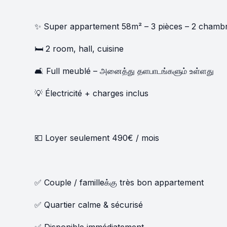
✨ Super appartement 58m² – 3 pièces – 2 chamb
🛏️ 2 room, hall, cuisine
🛋️ Full meublé – அனைத்து தளபாடங்களும் உள்ளது
💡 Électricité + charges inclus
💶 Loyer seulement 490€ / mois
✅ Couple / familleக்கு très bon appartement
✅ Quartier calme & sécurisé