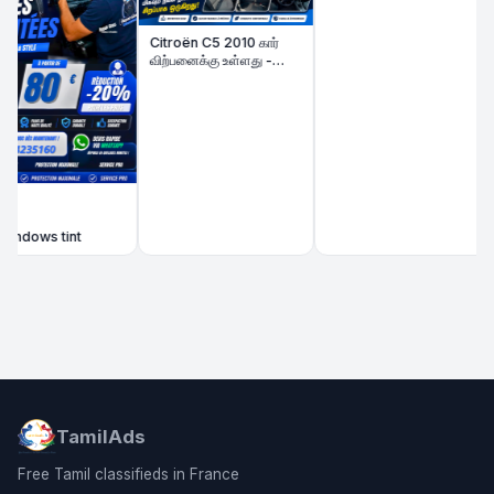
Citroën C5 2010 கார்
விற்பனைக்கு உள்ளது -
Très Bon État | Diesel
ndows tint
TamilAds
Free Tamil classifieds in France