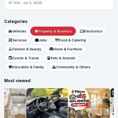
ID: 324 · Jul 3, 2026
Categories
directions_car
Vehicles
home
Property & Business
devices
Electronics
handyman
Services
work
Jobs
restaurant
Food & Catering
checkroom
Fashion & Beauty
chair
Home & Furniture
event
Events & Travel
pets
Pets & Animals
school
Education & Family
category
Community & Others
Most viewed