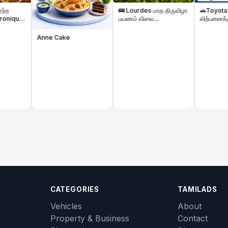
🚌 Lourdes மாத திருவிழா
🚗Toyota Yaris கார்
பயணம் விலை
விற்பனைக்கு | Toyota
குறைக்கப்பட்டுள்ளது &
Yaris Automatique 
Biarritz கடற்கரை Beach
Voiture à vendre
Anne Cake
Tour | 2 Nights Hôtel |
Août 2026
CATEGORIES
TAMILADS
Vehicles
About
Property & Business
Contact