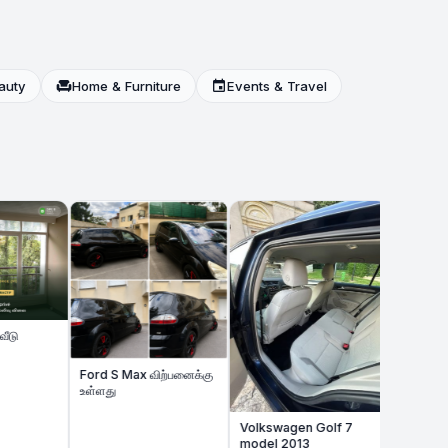
auty
chair
Home & Furniture
event
Events & Travel
France இல் எல்லா R
க்கும் தமிழ் மொழிபெயர்ப
உதவி – Île-de-Fran
முழுவதும்
Ford S Max விற்பனைக்கு
உள்ளது
Volkswagen Golf 7
model 2013