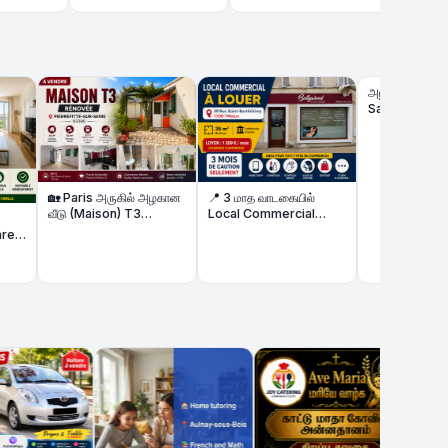
அழகு நிலையம் (Beauty
Salon) விற்பனைக்கு – முழு
உபகரணங்களுடன்!
aris அருகில் அழகான
📍 3 மாத வாடகையில்
 (Maison) T3
Local Commercial
vée விற்பனைக்கு |
உள்ளது | Local
² + Terrasse
Commercial à Louer
Seulement 3 Mois de
Caution
Kaatu Matha k