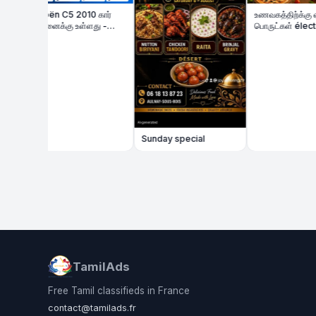
roën C5 2010 கார்
உணவகத்திற்க்கு ஏற்ற
்பனைக்கு உள்ளது -
பொருட்கள் électronique
s Bon État | Diesel
விற்பனைக்கு
Sunday special
TamilAds
Free Tamil classifieds in France
contact@tamilads.fr