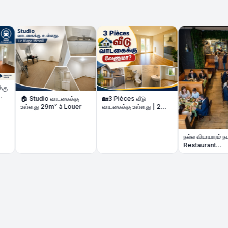
🏠 Studio வாடகைக்கு
🏡3 Pièces வீடு
உள்ளது 29m² à Louer
வாடகைக்கு உள்ளது | 2
Chambres 3p à louer
நல்ல வியாபாரம் நடக்கும்
Restaurant
மலிவுவிலையில்- Fonds
de Commerce à
Amiens