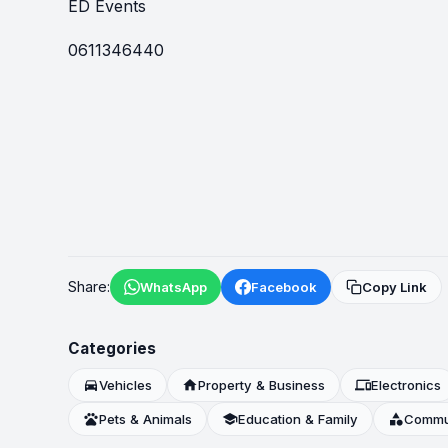
ED Events
0611346440
Share:
WhatsApp
Facebook
Copy Link
Categories
directions_car
Vehicles
home
Property & Business
devices
Electronics
pets
Pets & Animals
school
Education & Family
category
Commun