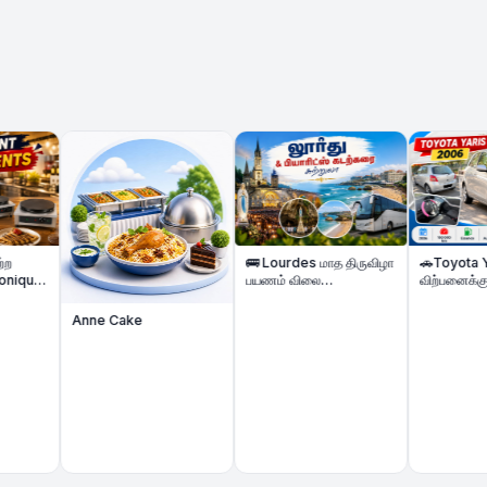
🚌 Lourdes மாத திருவிழா
🚗Toyota Yaris கா
e
பயணம் விலை
விற்பனைக்கு | Toyota
குறைக்கப்பட்டுள்ளது &
Yaris Automatiq
Biarritz கடற்கரை Beach
Voiture à vendr
Anne Cake
Tour | 2 Nights Hôtel |
Août 2026