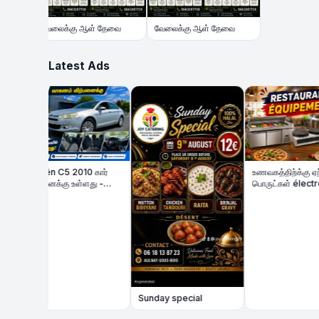
வேலைக்கு ஆள் தேவை
வேலைக்கு ஆள் தேவை
Latest Ads
Citroën C5 2010 கார்
உணவகத்திற்க்கு ஏற்ற
விற்பனைக்கு உள்ளது -
பொருட்கள் électroniqu
Très Bon État | Diesel
விற்பனைக்கு
Sunday special