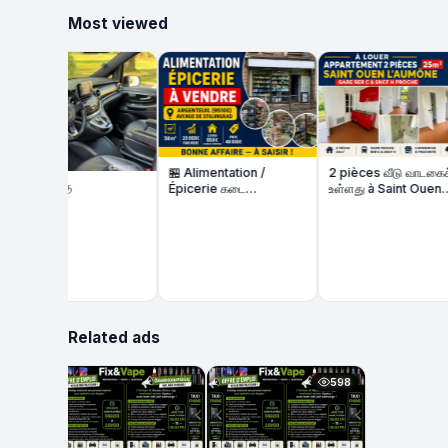
Most viewed
🏪 Alimentation /
2 pièces வீடு வாடகைக்கு
னைக்கு
Épicerie கடை
உள்ளது à Saint Ouen
விற்பனைக்கு | 56m² |
l'Aumône – Gare RER C
நல்ல வருமானம்
/ SNCF H proche
Related ads
598
598