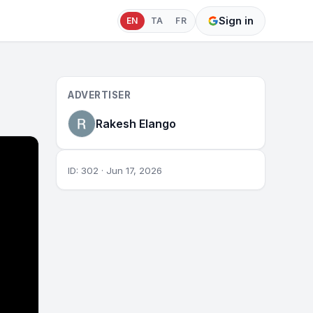
Sign in
EN
TA
FR
ADVERTISER
Rakesh Elango
ID: 302 · Jun 17, 2026