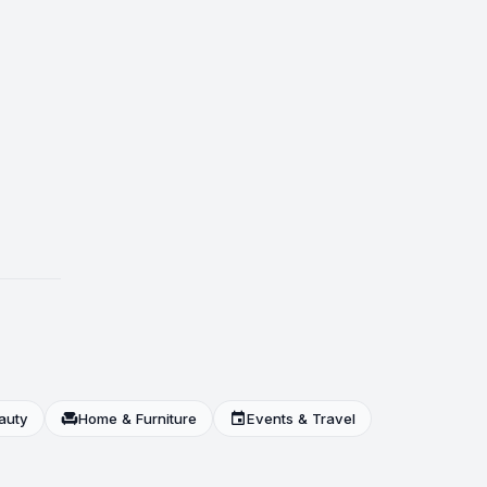
auty
chair
Home & Furniture
event
Events & Travel