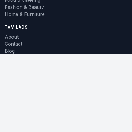
Fashion & Beauty
Home & Furniture
TAMILADS
About
Contact
Blog
Terms
Privacy
LANGUAGE
English
தமிழ்
Français
© 2026 TamilAds. All rights reserved.