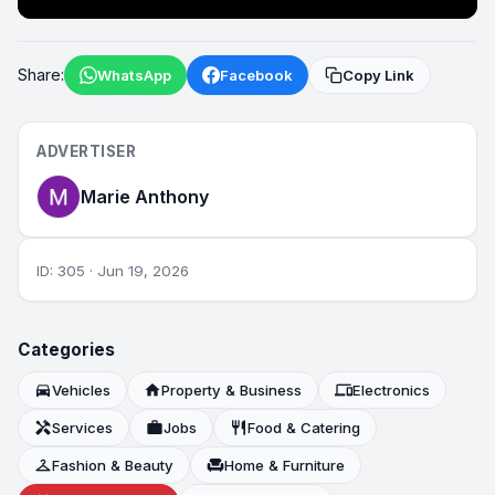
►
Share:
WhatsApp
Facebook
Copy Link
ADVERTISER
Marie Anthony
ID: 305 · Jun 19, 2026
Categories
directions_car
Vehicles
home
Property & Business
devices
Electronics
handyman
Services
work
Jobs
restaurant
Food & Catering
checkroom
Fashion & Beauty
chair
Home & Furniture