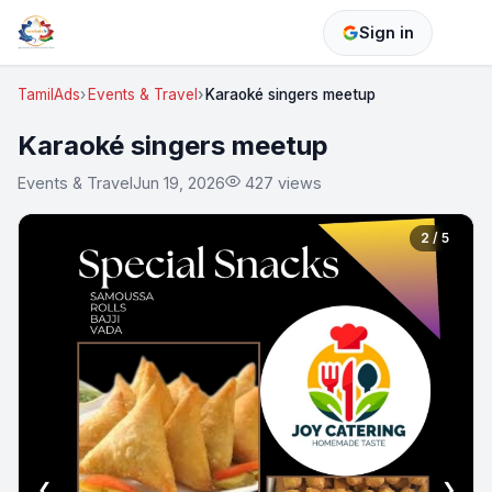
Sign in
TamilAds
Events & Travel
Karaoké singers meetup
Karaoké singers meetup
Events & Travel
Jun 19, 2026
427 views
2 / 5
❮
❯