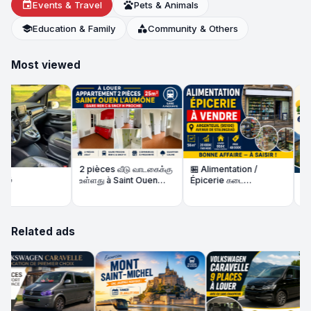
event
Events & Travel
pets
Pets & Animals
school
Education & Family
category
Community & Others
Most viewed
2 pièces வீடு வாடகைக்கு
🏪 Alimentation /
உள்ளது à Saint Ouen
Épicerie கடை
🏡3 Piè
l'Aumône – Gare RER C
விற்பனைக்கு | 56m² |
வாடகைக்
/ SNCF H proche
நல்ல வருமானம்
Chambr
Related ads