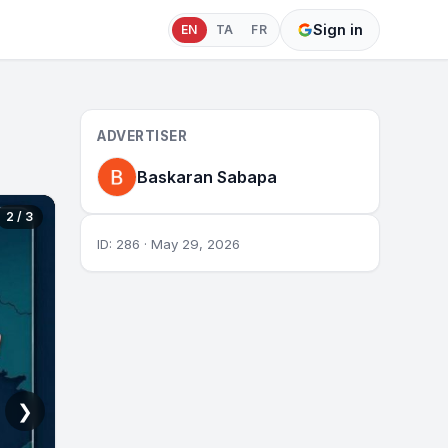
Sign in
EN
TA
FR
ADVERTISER
Baskaran Sabapa
2 / 3
ID: 286 · May 29, 2026
❯