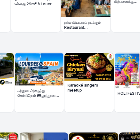
விற்பனைக்கு
்ளது 29m² à Louer
Appartement 5 pièces
78 m² + Parking
நல்ல வியாபாரம் நடக்கும்
Restaurant
மலிவுவிலையில்- Fonds
de Commerce à
Amiens
Karaoké singers
meetup
சுற்றுலா அழைத்து
HOLI FESTIVAL
செல்கிறோம் 🚌 லூர்து மாதா
& Spain அழகிய கடற்கரை