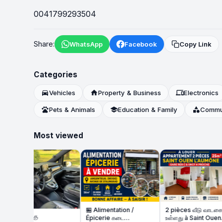
0041799293504
Share:
WhatsApp
Facebook
Copy Link
Categories
directions_car
Vehicles
home
Property & Business
devices
Electronics
pets
Pets & Animals
school
Education & Family
category
Commun
Most viewed
🏪 Alimentation /
2 pièces வீடு வாடகைக்கு
்கு
Épicerie கடை
உள்ளது à Saint Ouen
🏠