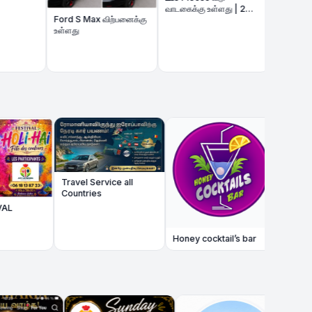
வாடகைக்கு உள்ளது | 2
Ford S Max விற்பனைக்கு
Chambres 3p à louer
உள்ளது
🇫🇷🚌 Mont Sain
Michel Bus Trip 
Paris / Grigny இலி
Magical Voyage
Travel Service all
Countries
Honey cocktail’s bar
Joy catering