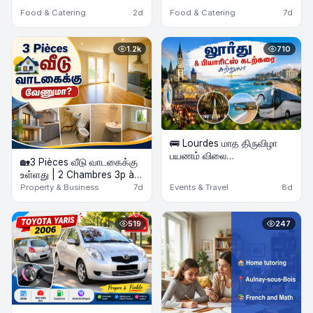
Food & Catering
2d
Food & Catering
7d
1.2k
710
🚌 Lourdes மாத திருவிழா
பயணம் விலை
🏡3 Pièces வீடு வாடகைக்கு
குறைக்கப்பட்டுள்ளது &
உள்ளது | 2 Chambres 3p à
Biarritz கடற்கரை Beach
louer
Property & Business
7d
Events & Travel
8d
Tour | 2 Nights Hôtel | Août
2026
519
247