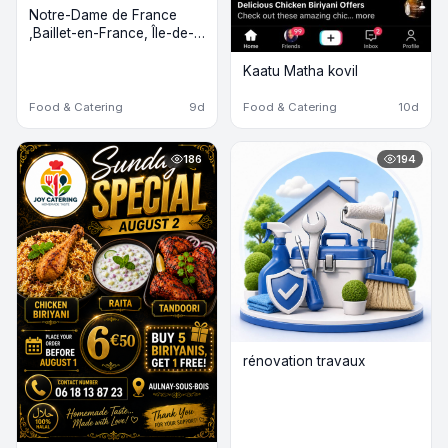
Notre-Dame de France
,Baillet-en-France, Île-de-
France
Kaatu Matha kovil
Food & Catering
9d
Food & Catering
10d
186
194
rénovation travaux