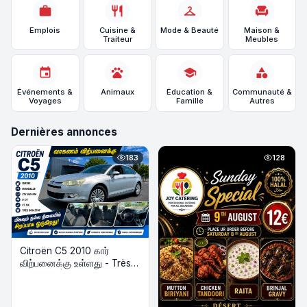
work
restaurant
checkroom
chair
Emplois
Cuisine &
Mode & Beauté
Maison &
Traiteur
Meubles
event
pets
school
category
Événements &
Animaux
Éducation &
Communauté &
Voyages
Famille
Autres
Dernières annonces
183
128
Citroën C5 2010 கார்
விற்பனைக்கு உள்ளது - Très
Bon État | Diesel