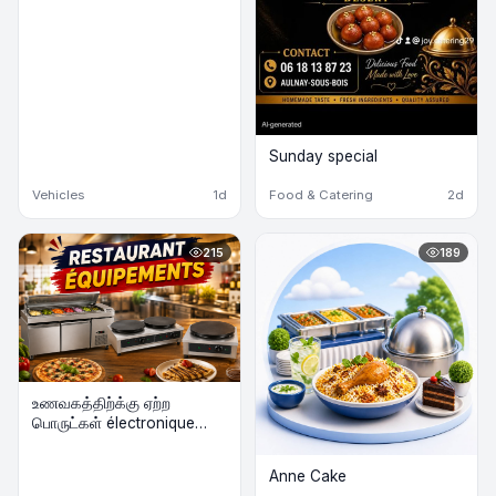
Sunday special
Vehicles
1d
Food & Catering
2d
215
189
உணவகத்திற்க்கு ஏற்ற
பொருட்கள் électronique
விற்பனைக்கு
Anne Cake