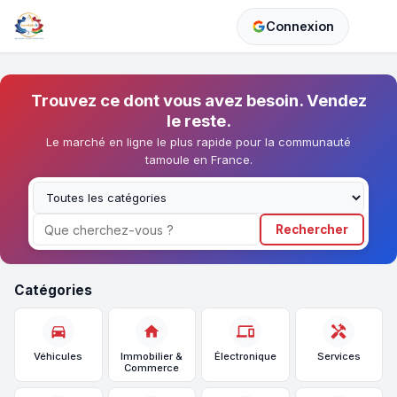
Connexion
Trouvez ce dont vous avez besoin. Vendez
le reste.
Le marché en ligne le plus rapide pour la communauté
tamoule en France.
Rechercher
Catégories
directions_car
home
devices
handyman
Véhicules
Immobilier &
Électronique
Services
Commerce