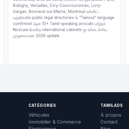
Bobigny, Versailles, Evry-Courcouronnes, Livry-
Gargan, Bonneuil-sur-Marne, Montreuil உள்ளிட்ட
பகுதிகளில் public legal directories-ல் "Tamoul" language
confirmed ஆன 10+ Tamil-speaking avocats மற்றும்
NovLaw போன்ற international cabinets-ஐ உள்ளடக்கிய
முழுமையான 2026 update.
CATÉGORIES
TAMILADS
Véhicules
À propos
Immobilier & Commerce
Contact
Électronique
Blog