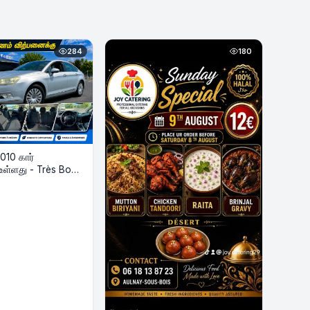
284
180
010 கார்
உள்ளது - Très Bon