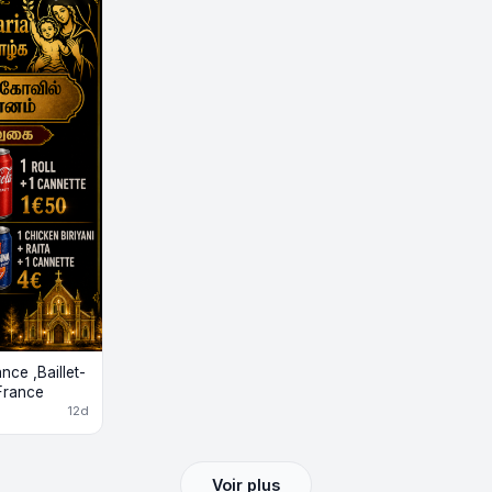
ce ,Baillet-
France
12d
Voir plus