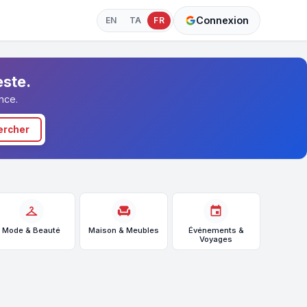
Connexion
EN
TA
FR
este.
nce.
ercher
checkroom
chair
event
Mode & Beauté
Maison & Meubles
Événements &
Voyages