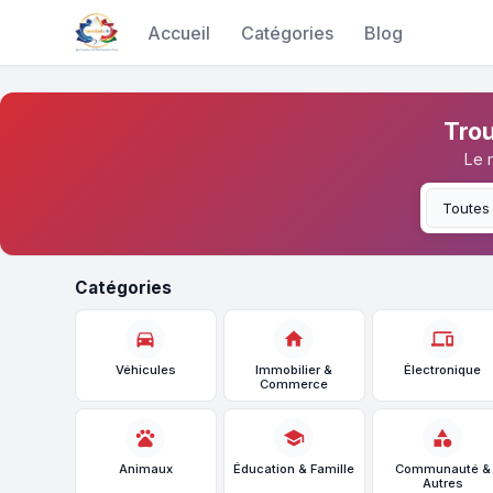
Accueil
Catégories
Blog
Trou
Le 
Catégories
directions_car
home
devices
Véhicules
Immobilier &
Électronique
Commerce
pets
school
category
Animaux
Éducation & Famille
Communauté &
Autres