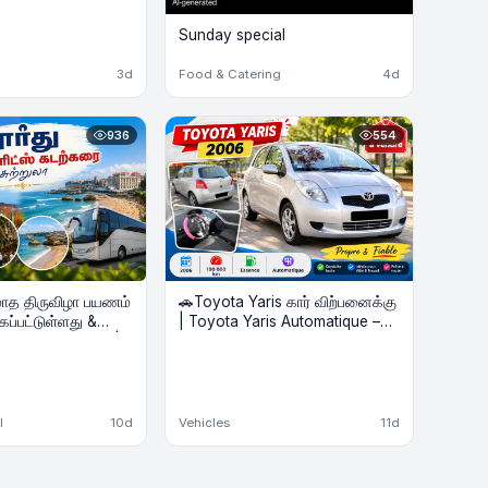
Sunday special
3d
Food & Catering
4d
936
554
மாத திருவிழா பயணம்
🚗Toyota Yaris கார் விற்பனைக்கு
ப்பட்டுள்ளது &
| Toyota Yaris Automatique –
்கரை Beach Tour |
Voiture à vendre
el | Août 2026
l
10d
Vehicles
11d