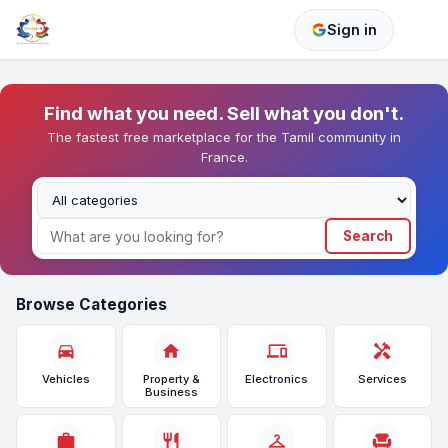
Sign in
Find what you need. Sell what you don't.
The fastest free marketplace for the Tamil community in
France.
Search
Browse Categories
directions_car
home
devices
handyman
Vehicles
Property &
Electronics
Services
Business
work
restaurant
checkroom
chair