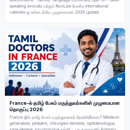
directories-ல் "Tamoul" language confirmed ஆன 10+ Tamil-
speaking avocats மற்றும் NovLaw போன்ற international
cabinets-ஐ உள்ளடக்கிய முழுமையான 2026 update.
France-ல் தமிழ் பேசும் மருத்துவர்களின் முழுமையான
தொகுப்பு 2026
France-இல் தமிழ் பேசும் மருத்துவரைத் தேடுகிறீர்களா? Médecin
généraliste, pédiatre, chirurgien-dentiste, ophtalmologue,
sage-femme, psychologue உள்ளிட்ட பல துறைகளில் Bobigny,