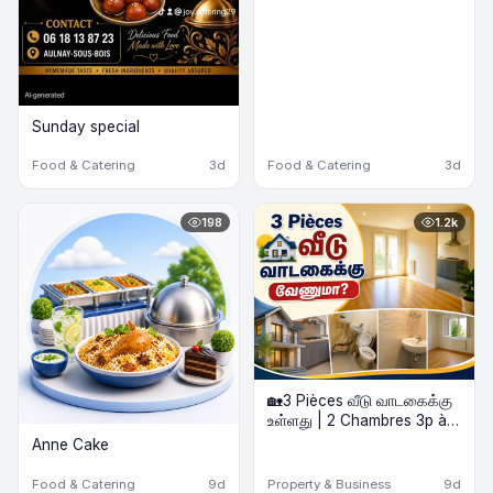
Sunday special
Food & Catering
3d
Food & Catering
3d
198
1.2k
🏡3 Pièces வீடு வாடகைக்கு
உள்ளது | 2 Chambres 3p à
louer
Anne Cake
Food & Catering
9d
Property & Business
9d