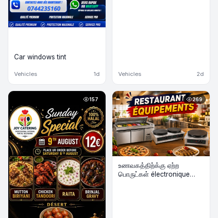
Car windows tint
Vehicles
1d
Vehicles
2d
157
269
உணவகத்திற்க்கு ஏற்ற
பொருட்கள் électronique
விற்பனைக்கு