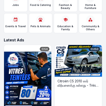
Jobs
Food & Catering
Fashion &
Home &
Beauty
Furniture
event
pets
school
category
Events & Travel
Pets & Animals
Education &
Community &
Family
Others
Latest Ads
54
250
Citroën C5 2010 கார்
விற்பனைக்கு உள்ளது - Très
Bon État | Diesel