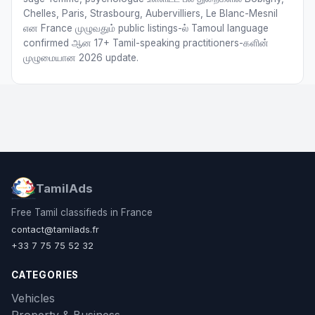
Chelles, Paris, Strasbourg, Aubervilliers, Le Blanc-Mesnil
என France முழுவதும் public listings-ல் Tamoul language
confirmed ஆன 17+ Tamil-speaking practitioners-களின்
முழுமையான 2026 update.
TamilAds
Free Tamil classifieds in France
contact@tamilads.fr
+33 7 75 75 52 32
CATEGORIES
Vehicles