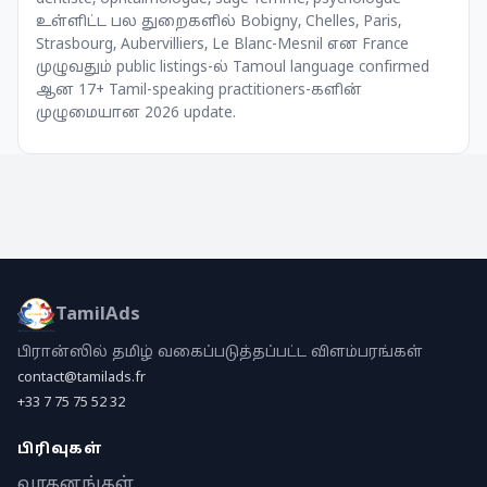
உள்ளிட்ட பல துறைகளில் Bobigny, Chelles, Paris,
Strasbourg, Aubervilliers, Le Blanc-Mesnil என France
முழுவதும் public listings-ல் Tamoul language confirmed
ஆன 17+ Tamil-speaking practitioners-களின்
முழுமையான 2026 update.
TamilAds
பிரான்ஸில் தமிழ் வகைப்படுத்தப்பட்ட விளம்பரங்கள்
contact@tamilads.fr
+33 7 75 75 52 32
பிரிவுகள்
வாகனங்கள்