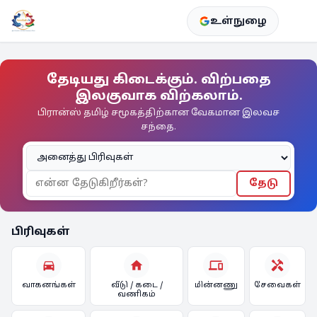
உள்நுழை
தேடியது கிடைக்கும். விற்பதை
இலகுவாக விற்கலாம்.
பிரான்ஸ் தமிழ் சமூகத்திற்கான வேகமான இலவச
சந்தை.
தேடு
பிரிவுகள்
directions_car
home
devices
handyman
வாகனங்கள்
வீடு / கடை /
மின்னணு
சேவைகள்
வணிகம்