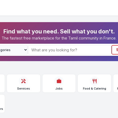
Find what you need. Sell what you don't.
The fastest free marketplace for the Tamil community in France.
handyman
work
restaurant
Services
Jobs
Food & Catering
rs