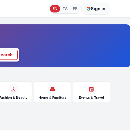
Sign in
EN
TA
FR
Search
checkroom
chair
event
Fashion & Beauty
Home & Furniture
Events & Travel