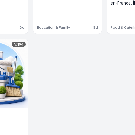
en-France, 
8d
Education & Family
9d
Food & Cater
194