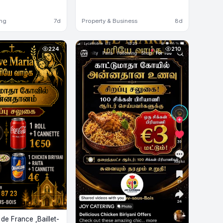
ing
7d
Property & Business
8d
224
210
e France ,Baillet-