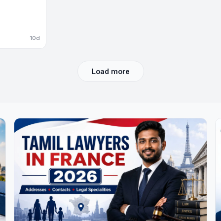
10d
Load more