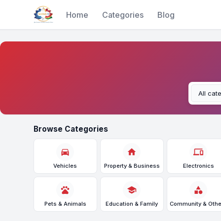
Home
Categories
Blog
Browse Categories
directions_car
home
devices
Vehicles
Property & Business
Electronics
pets
school
category
Pets & Animals
Education & Family
Community & Othe