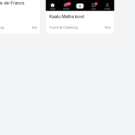
Île-de-France
Kaatu Matha kovil
ing
9d
Food & Catering
10d