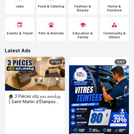
Jobs
Food & Catering
Fashion &
Home &
Beauty
Furniture
event
pets
school
category
Events & Travel
Pets & Animals
Education &
Community &
Family
Others
Latest Ads
127
67
🏠 3 Pièces வீடு வாடகைக்கு
| Saint-Martin d'Étampes
Gare 5 min