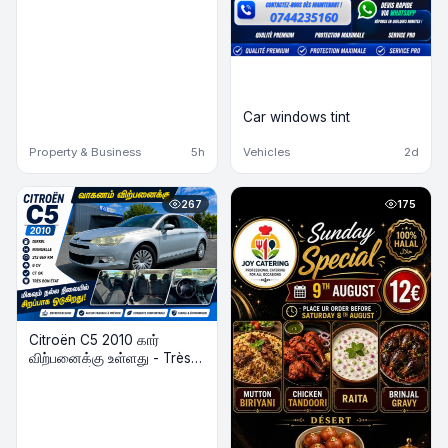
Car windows tint
Property & Business
5h
Vehicles
2d
267
175
Citroën C5 2010 கார்
விற்பனைக்கு உள்ளது - Très
Bon État | Diesel