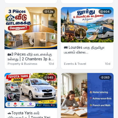
1.3k
904
🚌 Lourdes மாத திருவிழா
பயணம் விலை
🏡3 Pièces வீடு வாடகைக்கு
குறைக்கப்பட்டுள்ளது &
உள்ளது | 2 Chambres 3p à
Biarritz கடற்கரை Beach
louer
Property & Business
10d
Events & Travel
10d
Tour | 2 Nights Hôtel | Août
2026
545
263
🚗Toyota Yaris கார்
விற்பனைக்கு | Toyota Yaris