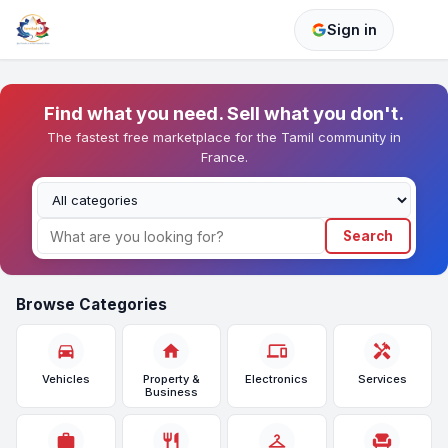
Sign in
Find what you need. Sell what you don't.
The fastest free marketplace for the Tamil community in
France.
Search
Browse Categories
directions_car
home
devices
handyman
Vehicles
Property &
Electronics
Services
Business
work
restaurant
checkroom
chair