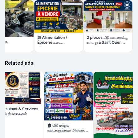
🏪 Alimentation /
2 pièces வீடு வாடகைக்கு
கு
Épicerie கடை
உள்ளது à Saint Ouen
🏠 
விற்பனைக்கு | 56m² |
l'Aumône – Gare RER C
உள்
நல்ல வருமானம்
/ SNCF H proche
Related ads
sultant & Services
மிழர் சேவைகள்
🏠 வீடு மற்றும்
கடைகளுக்கான அனைத்து
சேவைகளும் ஒரே இடத்தில்!