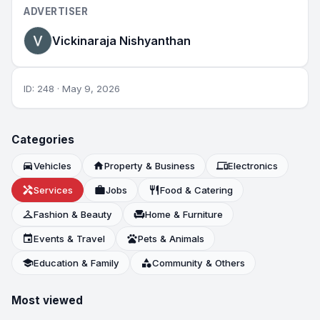
ADVERTISER
Vickinaraja Nishyanthan
ID: 248 · May 9, 2026
Categories
directions_car
Vehicles
home
Property & Business
devices
Electronics
handyman
Services
work
Jobs
restaurant
Food & Catering
checkroom
Fashion & Beauty
chair
Home & Furniture
event
Events & Travel
pets
Pets & Animals
school
Education & Family
category
Community & Others
Most viewed