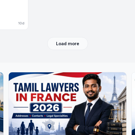
10d
Load more