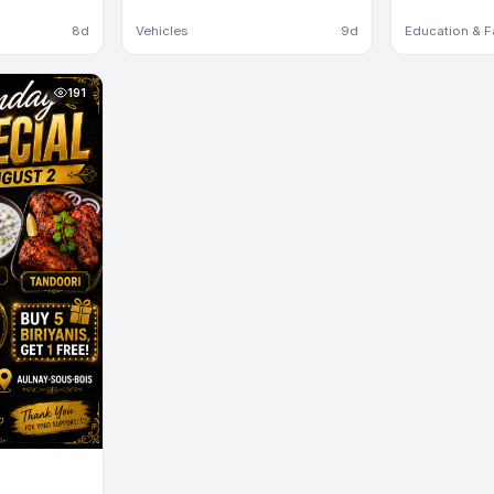
8d
Vehicles
9d
Education & F
191