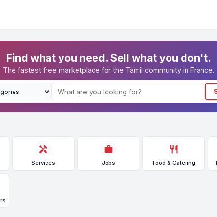
Find what you need. Sell what you don't.
The fastest free marketplace for the Tamil community in France.
handyman
work
restaurant
Services
Jobs
Food & Catering
rs