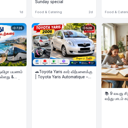
Sunday special
1d
Food & Catering
2d
Food & Cater
726
528
ருவிழா பயணம்
🚗Toyota Yaris கார் விற்பனைக்கு
ுள்ளது &
| Toyota Yaris Automatique –
each Tour |
Voiture à vendre
oût 2026
📚 9 வயது சிறு
வந்து பாடம் 
தேவை