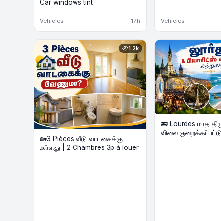
Car windows tint
Vehicles
17h
Vehicles
1.2k
🚌 Lourdes மாத தி
விலை குறைக்கப்பட்ட
🏡3 Pièces வீடு வாடகைக்கு
Biarritz கடற்கரை B
உள்ளது | 2 Chambres 3p à louer
2 Nights Hôtel | A