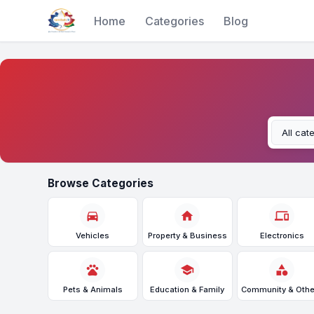
Home
Categories
Blog
Browse Categories
directions_car
home
devices
Vehicles
Property & Business
Electronics
pets
school
category
Pets & Animals
Education & Family
Community & Othe