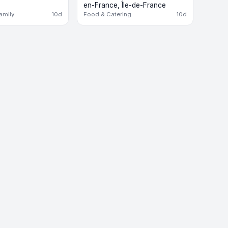
en-France, Île-de-France
amily
10d
Food & Catering
10d