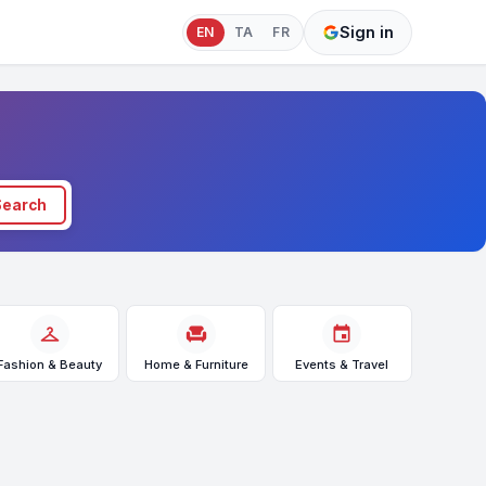
Sign in
EN
TA
FR
Search
checkroom
chair
event
Fashion & Beauty
Home & Furniture
Events & Travel