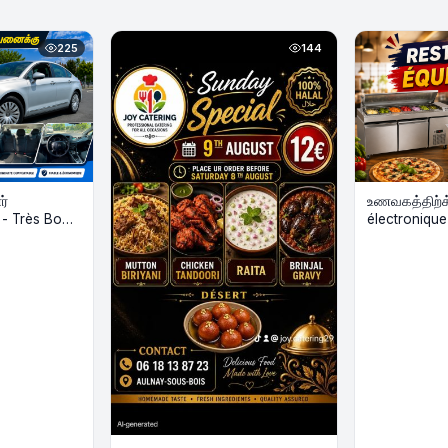
225
144
ர்
உணவகத்திற்க்
 - Très Bon
électronique