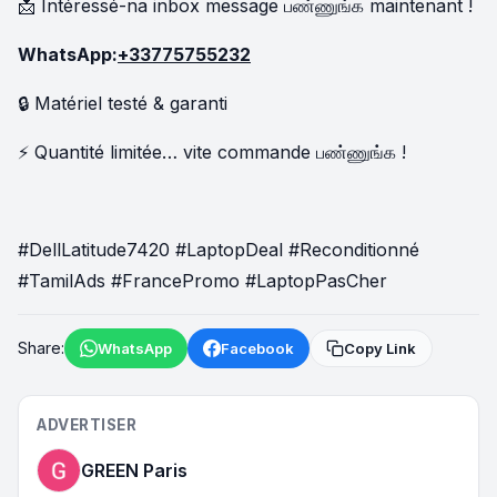
📩 Intéressé-na inbox message பண்ணுங்க maintenant !
WhatsApp:
+33775755232
🔒 Matériel testé & garanti
⚡ Quantité limitée… vite commande பண்ணுங்க !
#DellLatitude7420 #LaptopDeal #Reconditionné
#TamilAds #FrancePromo #LaptopPasCher
Share:
WhatsApp
Facebook
Copy Link
ADVERTISER
GREEN Paris