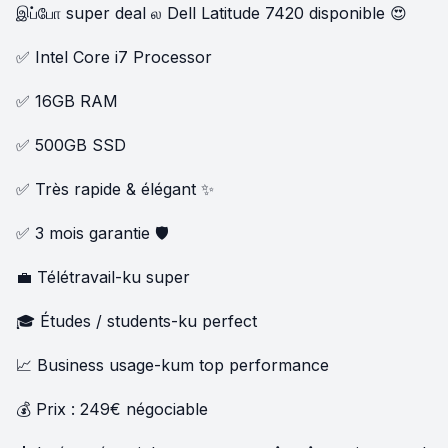
இப்போ super deal ல Dell Latitude 7420 disponible 😍
✅ Intel Core i7 Processor
✅ 16GB RAM
✅ 500GB SSD
✅ Très rapide & élégant ✨
✅ 3 mois garantie 🛡️
💼 Télétravail-ku super
🎓 Études / students-ku perfect
📈 Business usage-kum top performance
💰 Prix : 249€ négociable