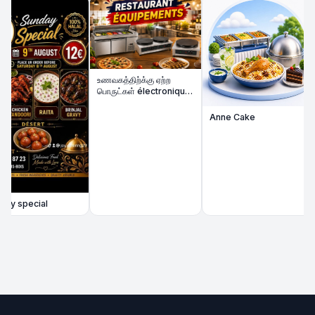
🚌
ப
கு
Bi
To
A
உணவகத்திற்க்கு ஏற்ற
பொருட்கள் électronique
விற்பனைக்கு
Anne Cake
 special