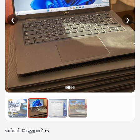
❮
❯
லாப்டாப் வேணுமா? 👀