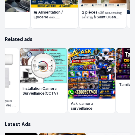
🏪 Alimentation /
2 pièces வீடு வாடகைக்கு
Épicerie கடை
உள்ளது à Saint Ouen
🏠 Stu
விற்பனைக்கு | 56m² |
l'Aumône – Gare RER C
உள்ளது
நல்ல வருமானம்
/ SNCF H proche
Related ads
Tamilott f
Installation Camera
Surveillance(CCTV)
னதுறை
Ask-camera-
ு,
surveillance
கள்
Latest Ads