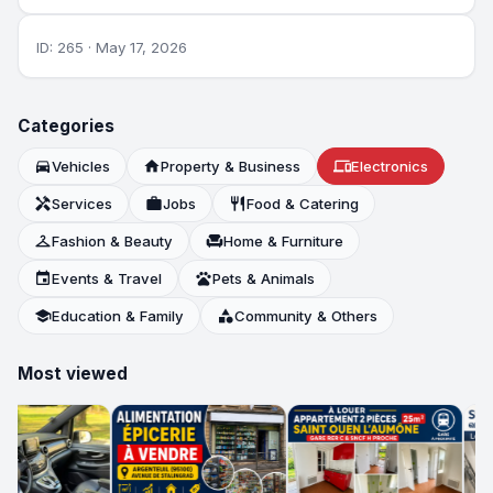
ID: 265 · May 17, 2026
Categories
directions_car
Vehicles
home
Property & Business
devices
Electronics
handyman
Services
work
Jobs
restaurant
Food & Catering
checkroom
Fashion & Beauty
chair
Home & Furniture
event
Events & Travel
pets
Pets & Animals
school
Education & Family
category
Community & Others
Most viewed