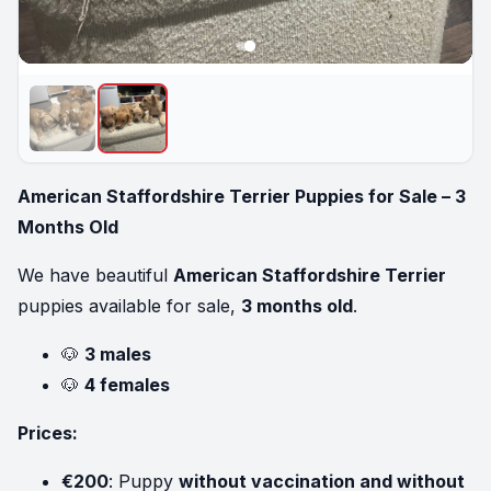
American Staffordshire Terrier Puppies for Sale – 3
Months Old
We have beautiful
American Staffordshire Terrier
puppies available for sale,
3 months old
.
🐶
3 males
🐶
4 females
Prices:
€200
: Puppy
without vaccination and without