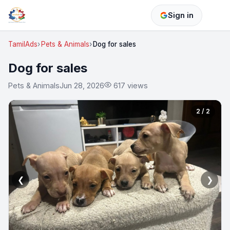
Sign in
TamilAds
Pets & Animals
Dog for sales
Dog for sales
Pets & Animals
Jun 28, 2026
617 views
2 / 2
❮
❯