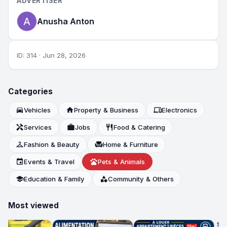
ADVERTISER
Anusha Anton
ID: 314 · Jun 28, 2026
Categories
directions_car
Vehicles
home
Property & Business
devices
Electronics
handyman
Services
work
Jobs
restaurant
Food & Catering
checkroom
Fashion & Beauty
chair
Home & Furniture
event
Events & Travel
pets
Pets & Animals
school
Education & Family
category
Community & Others
Most viewed