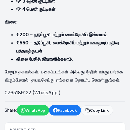
🐶
3 ஆண் குட்டிகள்
🐶
4 பெண் குட்டிகள்
விலை:
€200
–
தடுப்பூசி மற்றும் மைக்ரோசிப் இல்லாமல்
.
€550
–
தடுப்பூசி, மைக்ரோசிப் மற்றும் சுகாதாரப் பதிவு
புத்தகத்துடன்
.
விலை பேசித் தீர்மானிக்கலாம்.
மேலும் தகவல்கள், புகைப்படங்கள் அல்லது நேரில் வந்து பார்க்க
விரும்பினால், தயவுசெய்து எங்களை தொடர்பு கொள்ளுங்கள்.
0765189122 (WhatsApp )
Share:
WhatsApp
Facebook
Copy Link