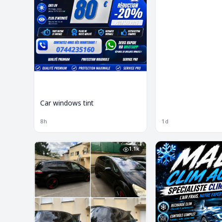
Car windows tint
8h
1d
1.1k