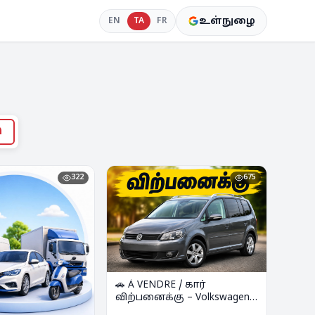
உள்நுழை
EN
TA
FR
ு
322
675
🚗 À VENDRE / கார்
விற்பனைக்கு – Volkswagen
Touran BlueMotion 2.0 TDI – 7