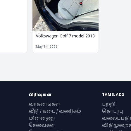
Volkswagen Golf 7 model 2013
May 14, 2026
பிரிவுகள்
TAMILADS
வாகனங்கள்
பற்றி
வீடு / கடை / வணிகம்
தொடர்பு
மின்னணு
வலைப்பதி
சேவைகள்
விதிமுறைக