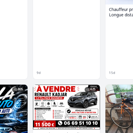
vendre
Chauffeur pr
Longue dist
9d
15d
805
625