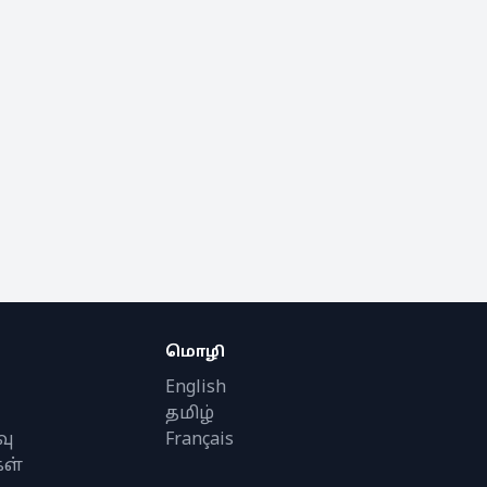
மொழி
English
தமிழ்
வு
Français
ள்