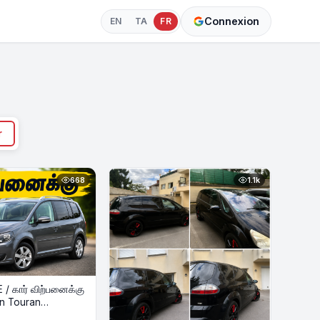
Connexion
EN
TA
FR
r
668
1.1k
/ கார் விற்பனைக்கு
n Touran
.0 TDI – 7 Places