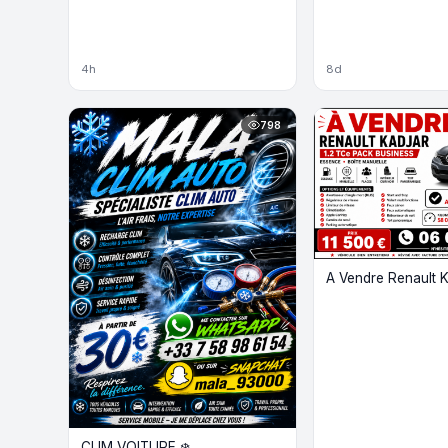
4h
8d
798
A Vendre Renault K
CLIM VOITURE ❄️