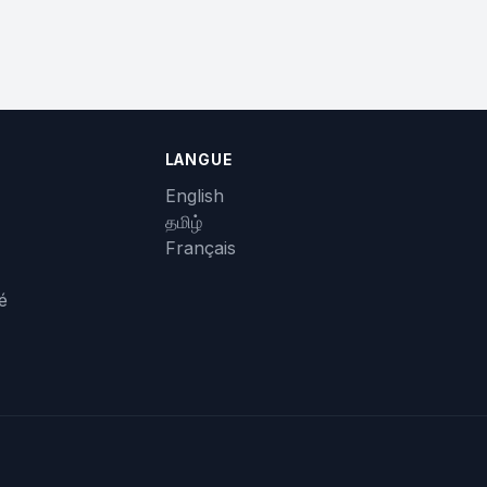
LANGUE
English
தமிழ்
Français
té