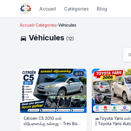
Accueil
Catégories
Blog
Accueil
Catégories
Véhicules
Véhicules
directions_car
(12)
71
Citroën C5 2010 கார்
🚗Toyota Yaris கார
விற்பனைக்கு உள்ளது - Très Bon
| Toyota Yaris Automatique –
État | Diesel
Voiture à vendre