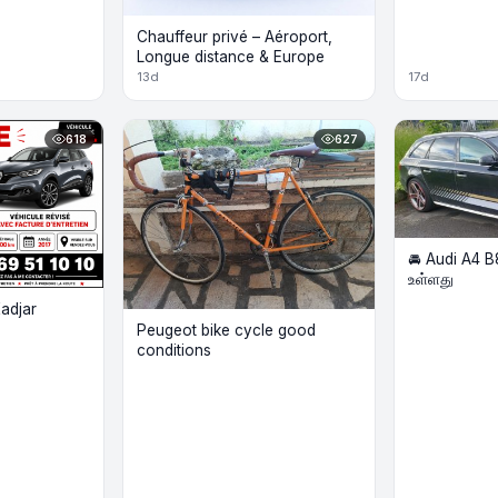
Chauffeur privé – Aéroport,
Longue distance & Europe
13d
17d
618
627
🚘 Audi A4 B
உள்ளது
adjar
Peugeot bike cycle good
conditions