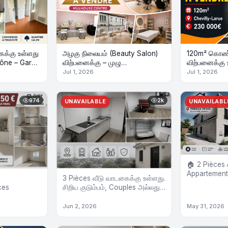
ைக்கு உள்ளது
அழகு நிலையம் (Beauty Salon)
120m² கொண்
mône – Gare
விற்பனைக்கு – முழு
விற்பனைக்கு 
roche
உபகரணங்களுடன்!
for Sale
Jul 1, 2026
Jul 1, 2026
974
2k
UNAVAILABLE
UNAVAILABL
🏠 2 Pièces 
Appartement
3 Pièces வீடு வாடகைக்கு உள்ளது.
ces
சிறிய குடும்பம், Couples அல்லது
பெண்கள் மட்டும் தங்க ஏற்றது.
Jun 2, 2026
May 31, 2026