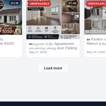
1.2k
1.4k
UNAVAILABLE
UNAVAILABL
ீடு
🏡 Pavillon 
nte 93430
Maison à lou
🏡அழகான பெரிய Appartement
Marne (Épi d
வாடகைக்கு உள்ளது avec Parking
May 27, 2026
May 24, 2026
Load more