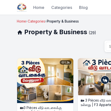
Home
Categories
Blog
Home
Categories
Property & Business
Property & Business
home
(29)
1.2k
🏡 3 Pièces வீடு வ
உள்ளது | F3 Appart
🏡3 Pièces வீடு வாடகைக்கு
Louer – Gare Proch