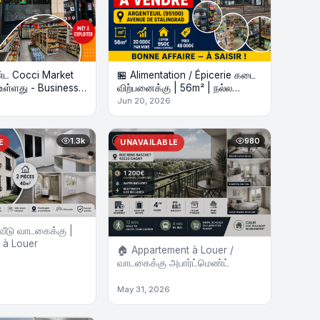
ட Cocci Market
🏪 Alimentation / Épicerie கடை
உள்ளது - Business
விற்பனைக்கு | 56m² | நல்ல
வருமானம்
Jun 20, 2026
1.3k
980
E
UNAVAILABLE
வீடு வாடகைக்கு |
 à Louer
🏠 Appartement à Louer /
வாடகைக்கு அபார்ட்மெண்ட்
May 31, 2026