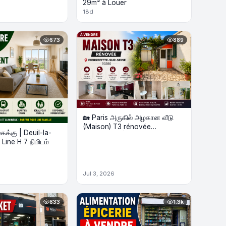
29m² à Louer
18d
673
889
🏡 Paris அருகில் அழகான வீடு
(Maison) T3 rénovée
ைக்கு | Deuil-la-
விற்பனைக்கு | 48m² + Terrasse
Line H 7 நிமிடம்
Jul 3, 2026
833
1.3k