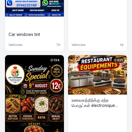
Car windows tint
Vehicles
7h
Vehicles
1d
134
231
உணவகத்திற்க்கு ஏற்ற
பொருட்கள் électronique
விற்பனைக்கு