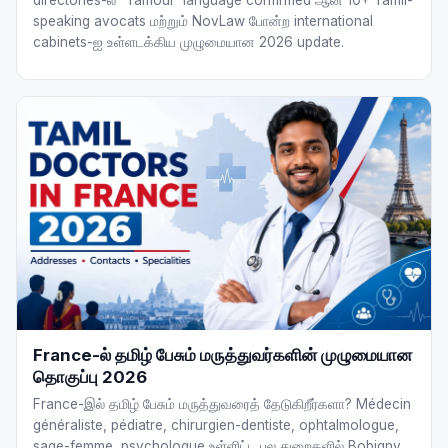
directories-ல் "Tamoul" language confirmed ஆன 10+ Tamil-
speaking avocats மற்றும் NovLaw போன்ற international
cabinets-ஐ உள்ளடக்கிய முழுமையான 2026 update.
France-ல் தமிழ் பேசும் மருத்துவர்களின் முழுமையான
தொகுப்பு 2026
France-இல் தமிழ் பேசும் மருத்துவரைத் தேடுகிறீர்களா? Médecin
généraliste, pédiatre, chirurgien-dentiste, ophtalmologue,
sage-femme, psychologue உள்ளிட்ட பல துறைகளில் Bobigny,