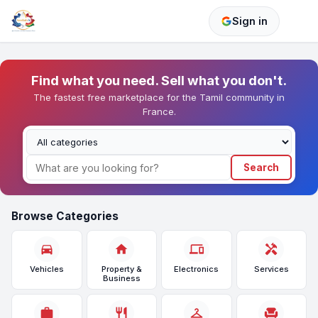
Sign in
Find what you need. Sell what you don't.
The fastest free marketplace for the Tamil community in
France.
Search
Browse Categories
directions_car
home
devices
handyman
Vehicles
Property &
Electronics
Services
Business
work
restaurant
checkroom
chair