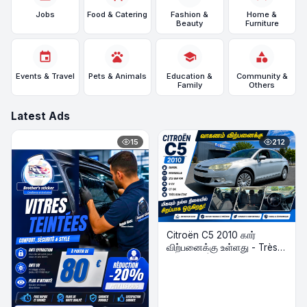
Jobs
Food & Catering
Fashion &
Home &
Beauty
Furniture
event
pets
school
category
Events & Travel
Pets & Animals
Education &
Community &
Family
Others
Latest Ads
15
212
Citroën C5 2010 கார்
விற்பனைக்கு உள்ளது - Très
Bon État | Diesel