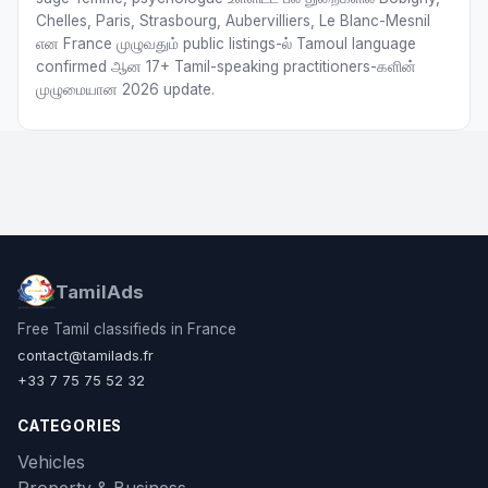
Chelles, Paris, Strasbourg, Aubervilliers, Le Blanc-Mesnil
என France முழுவதும் public listings-ல் Tamoul language
confirmed ஆன 17+ Tamil-speaking practitioners-களின்
முழுமையான 2026 update.
TamilAds
Free Tamil classifieds in France
contact@tamilads.fr
+33 7 75 75 52 32
CATEGORIES
Vehicles