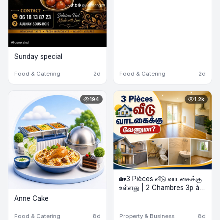
Sunday special
Food & Catering
2d
Food & Catering
2d
194
1.2k
🏡3 Pièces வீடு வாடகைக்கு
உள்ளது | 2 Chambres 3p à
louer
Anne Cake
Food & Catering
8d
Property & Business
8d